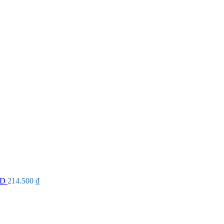
ID
214.500
₫