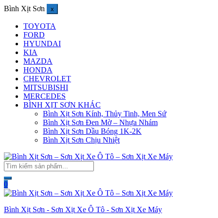
Bình Xịt Sơn
x
TOYOTA
FORD
HYUNDAI
KIA
MAZDA
HONDA
CHEVROLET
MITSUBISHI
MERCEDES
BÌNH XỊT SƠN KHÁC
Bình Xịt Sơn Kính, Thủy Tinh, Men Sứ
Bình Xịt Sơn Đen Mờ – Nhựa Nhám
Bình Xịt Sơn Dầu Bóng 1K-2K
Bình Xịt Sơn Chịu Nhiệt
0
Bình Xịt Sơn - Sơn Xịt Xe Ô Tô - Sơn Xịt Xe Máy