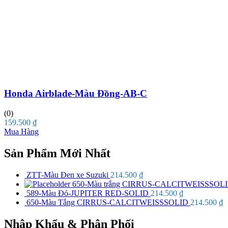
Honda Airblade-Màu Đồng-AB-C
(0)
159.500
₫
Mua Hàng
Sản Phẩm Mới Nhất
ZTT-Màu Đen xe Suzuki
214.500
₫
650-Màu trắng CIRRUS-CALCITWEISSSOL
589-Màu Đỏ-JUPITER RED-SOLID
214.500
₫
650-Màu Tắng CIRRUS-CALCITWEISSSOLID
214.500
₫
Nhập Khẩu & Phân Phối