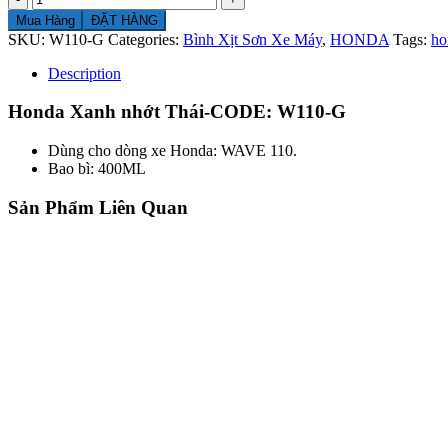
lượng
Mua Hàng
ĐẶT HÀNG
SKU:
W110-G
Categories:
Bình Xịt Sơn Xe Máy
,
HONDA
Tags:
ho
Description
Honda Xanh nhớt Thái-CODE: W110-G
Dùng cho dòng xe Honda: WAVE 110.
Bao bì: 400ML
Sản Phẩm Liên Quan