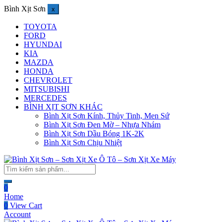
Bình Xịt Sơn
x
TOYOTA
FORD
HYUNDAI
KIA
MAZDA
HONDA
CHEVROLET
MITSUBISHI
MERCEDES
BÌNH XỊT SƠN KHÁC
Bình Xịt Sơn Kính, Thủy Tinh, Men Sứ
Bình Xịt Sơn Đen Mờ – Nhựa Nhám
Bình Xịt Sơn Dầu Bóng 1K-2K
Bình Xịt Sơn Chịu Nhiệt
0
Home
0
View Cart
Account