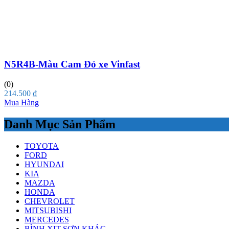
N5R4B-Màu Cam Đỏ xe Vinfast
(0)
214.500
₫
Mua Hàng
Danh Mục Sản Phẩm
TOYOTA
FORD
HYUNDAI
KIA
MAZDA
HONDA
CHEVROLET
MITSUBISHI
MERCEDES
BÌNH XỊT SƠN KHÁC