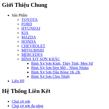
Giới Thiệu Chung
Sản Phẩm
TOYOTA
FORD
HYUNDAI
KIA
MAZDA
HONDA
CHEVROLET
MITSUBISHI
MERCEDES
BÌNH XỊT SƠN KHÁC
Bình Xịt Sơn Kính, Thủy Tinh, Men Sứ
Bình Xịt Sơn Đen Mờ – Nhựa Nhám
Bình Xịt Sơn Dầu Bóng 1K-2K
Bình Xịt Sơn Chịu Nhiệt
Liên Hệ
Hệ Thống Liên Kết
Chai xịt sơn
Chai xịt sơn đa năng