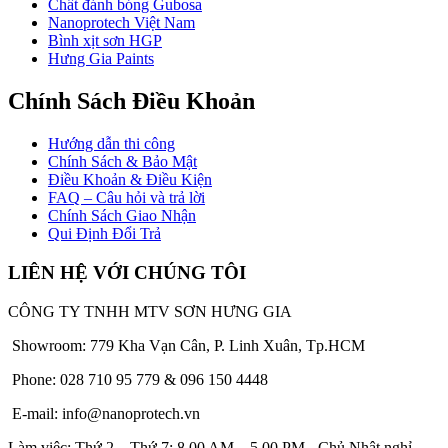
Chất đánh bóng Gubosa
Nanoprotech Việt Nam
Bình xịt sơn HGP
Hưng Gia Paints
Chính Sách Điều Khoản
Hướng dẫn thi công
Chính Sách & Bảo Mật
Điều Khoản & Điều Kiện
FAQ – Câu hỏi và trả lời
Chính Sách Giao Nhận
Qui Định Đổi Trả
LIÊN HỆ VỚI CHÚNG TÔI
CÔNG TY TNHH MTV SƠN HƯNG GIA
Showroom: 779 Kha Vạn Cân, P. Linh Xuân, Tp.HCM
Phone: 028 710 95 779 & 096 150 4448
E-mail: info@nanoprotech.vn
Làm việc: Thứ 2 – Thứ 7: 8.00 AM – 5.00 PM - Chủ Nhật nghỉ