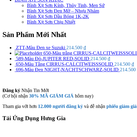
Bình Xịt Sơn Kính, Thủy Tinh, Men Sứ
Bình Xịt Sơn Đen Mờ – Nhựa Nhám
Bình Xịt Sơn Dầu Bóng 1K-2K
Bình Xịt Sơn Chịu Nhiệt
Sản Phẩm Mới Nhất
ZTT-Màu Đen xe Suzuki
214.500
₫
650-Màu trắng CIRRUS-CALCITWEISSSOL
589-Màu Đỏ-JUPITER RED-SOLID
214.500
₫
650-Màu Tắng CIRRUS-CALCITWEISSSOLID
214.500
₫
696-Màu Đen NIGHT-NACHTSCHWARZ-SOLID
214.500
Đăng ký
Nhận Tin Mới
(Cơ hội nhận
30% MÃ GIẢM GIÁ
hôm nay)
Tham gia với hơn
12.000 người đăng ký
và đễ nhận
phiếu giảm giá
Tải Ứng Dụng Hưng Gia