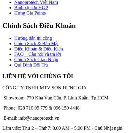
Nanoprotech Việt Nam
Bình xịt sơn HGP
Hưng Gia Paints
Chính Sách Điều Khoản
Hướng dẫn thi công
Chính Sách & Bảo Mật
Điều Khoản & Điều Kiện
FAQ – Câu hỏi và trả lời
Chính Sách Giao Nhận
Qui Định Đổi Trả
LIÊN HỆ VỚI CHÚNG TÔI
CÔNG TY TNHH MTV SƠN HƯNG GIA
Showroom: 779 Kha Vạn Cân, P. Linh Xuân, Tp.HCM
Phone: 028 710 95 779 & 096 150 4448
E-mail: info@nanoprotech.vn
Làm việc: Thứ 2 – Thứ 7: 8.00 AM – 5.00 PM - Chủ Nhật nghỉ