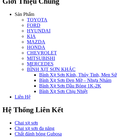
Giới Thiệu Chung
Sản Phẩm
TOYOTA
FORD
HYUNDAI
KIA
MAZDA
HONDA
CHEVROLET
MITSUBISHI
MERCEDES
BÌNH XỊT SƠN KHÁC
Bình Xịt Sơn Kính, Thủy Tinh, Men Sứ
Bình Xịt Sơn Đen Mờ – Nhựa Nhám
Bình Xịt Sơn Dầu Bóng 1K-2K
Bình Xịt Sơn Chịu Nhiệt
Liên Hệ
Hệ Thống Liên Kết
Chai xịt sơn
Chai xịt sơn đa năng
Chất đánh bóng Gubosa