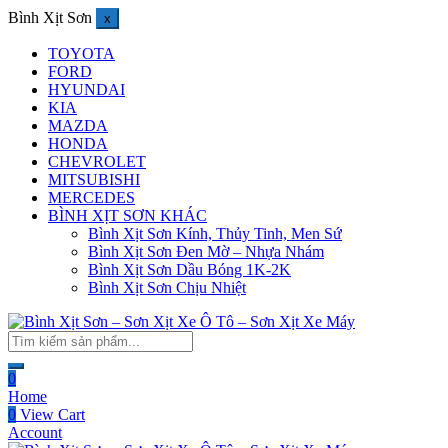
Bình Xịt Sơn
x
TOYOTA
FORD
HYUNDAI
KIA
MAZDA
HONDA
CHEVROLET
MITSUBISHI
MERCEDES
BÌNH XỊT SƠN KHÁC
Bình Xịt Sơn Kính, Thủy Tinh, Men Sứ
Bình Xịt Sơn Đen Mờ – Nhựa Nhám
Bình Xịt Sơn Dầu Bóng 1K-2K
Bình Xịt Sơn Chịu Nhiệt
0
Home
0
View Cart
Account