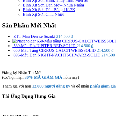
Bình Xịt Sơn Kính, Thủy Tinh, Men Sứ
Bình Xịt Sơn Đen Mờ – Nhựa Nhám
Bình Xịt Sơn Dầu Bóng 1K-2K
Bình Xịt Sơn Chịu Nhiệt
Sản Phẩm Mới Nhất
ZTT-Màu Đen xe Suzuki
214.500
₫
650-Màu trắng CIRRUS-CALCITWEISSSOL
589-Màu Đỏ-JUPITER RED-SOLID
214.500
₫
650-Màu Tắng CIRRUS-CALCITWEISSSOLID
214.500
₫
696-Màu Đen NIGHT-NACHTSCHWARZ-SOLID
214.500
Đăng ký
Nhận Tin Mới
(Cơ hội nhận
30% MÃ GIẢM GIÁ
hôm nay)
Tham gia với hơn
12.000 người đăng ký
và đễ nhận
phiếu giảm giá
Tải Ứng Dụng Hưng Gia