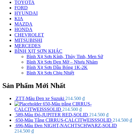
TOYOTA
FORD
HYUNDAI
KIA
MAZDA
HONDA
CHEVROLET
MITSUBISHI
MERCEDES
BÌNH XỊT SƠN KHÁC
Bình Xịt Sơn Kính, Thủy Tinh, Men Sứ
Bình Xịt Sơn Đen Mờ – Nhựa Nhám
Bình Xịt Sơn Dầu Bóng 1K-2K
Bình Xịt Sơn Chịu Nhiệt
Sản Phẩm Mới Nhất
ZTT-Màu Đen xe Suzuki
214.500
₫
650-Màu trắng CIRRUS-
CALCITWEISSSOLID
214.500
₫
589-Màu Đỏ-JUPITER RED-SOLID
214.500
₫
650-Màu Tắng CIRRUS-CALCITWEISSSOLID
214.500
₫
696-Màu Đen NIGHT-NACHTSCHWARZ-SOLID
214.500
₫