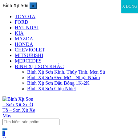
Bình Xịt Sơn
x
X ĐÓNG
TOYOTA
FORD
HYUNDAI
KIA
MAZDA
HONDA
CHEVROLET
MITSUBISHI
MERCEDES
BÌNH XỊT SƠN KHÁC
Bình Xịt Sơn Kính, Thủy Tinh, Men Sứ
Bình Xịt Sơn Đen Mờ – Nhựa Nhám
Bình Xịt Sơn Dầu Bóng 1K-2K
Bình Xịt Sơn Chịu Nhiệt
0