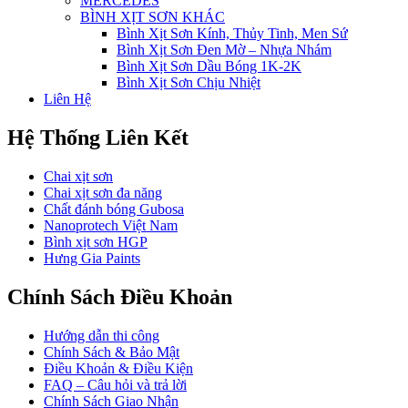
MERCEDES
BÌNH XỊT SƠN KHÁC
Bình Xịt Sơn Kính, Thủy Tinh, Men Sứ
Bình Xịt Sơn Đen Mờ – Nhựa Nhám
Bình Xịt Sơn Dầu Bóng 1K-2K
Bình Xịt Sơn Chịu Nhiệt
Liên Hệ
Hệ Thống Liên Kết
Chai xịt sơn
Chai xịt sơn đa năng
Chất đánh bóng Gubosa
Nanoprotech Việt Nam
Bình xịt sơn HGP
Hưng Gia Paints
Chính Sách Điều Khoản
Hướng dẫn thi công
Chính Sách & Bảo Mật
Điều Khoản & Điều Kiện
FAQ – Câu hỏi và trả lời
Chính Sách Giao Nhận