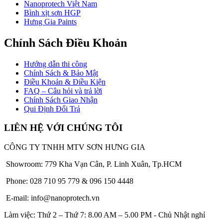
Nanoprotech Việt Nam
Bình xịt sơn HGP
Hưng Gia Paints
Chính Sách Điều Khoản
Hướng dẫn thi công
Chính Sách & Bảo Mật
Điều Khoản & Điều Kiện
FAQ – Câu hỏi và trả lời
Chính Sách Giao Nhận
Qui Định Đổi Trả
LIÊN HỆ VỚI CHÚNG TÔI
CÔNG TY TNHH MTV SƠN HƯNG GIA
Showroom: 779 Kha Vạn Cân, P. Linh Xuân, Tp.HCM
Phone: 028 710 95 779 & 096 150 4448
E-mail: info@nanoprotech.vn
Làm việc: Thứ 2 – Thứ 7: 8.00 AM – 5.00 PM - Chủ Nhật nghỉ