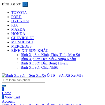
Bình Xịt Sơn
x
TOYOTA
FORD
HYUNDAI
KIA
MAZDA
HONDA
CHEVROLET
MITSUBISHI
MERCEDES
BÌNH XỊT SƠN KHÁC
Bình Xịt Sơn Kính, Thủy Tinh, Men Sứ
Bình Xịt Sơn Đen Mờ – Nhựa Nhám
Bình Xịt Sơn Dầu Bóng 1K-2K
Bình Xịt Sơn Chịu Nhiệt
0
Home
0
View Cart
Account