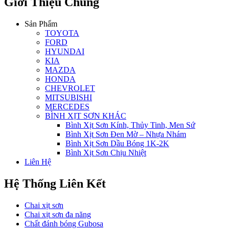
Giới Thiệu Chung
Sản Phẩm
TOYOTA
FORD
HYUNDAI
KIA
MAZDA
HONDA
CHEVROLET
MITSUBISHI
MERCEDES
BÌNH XỊT SƠN KHÁC
Bình Xịt Sơn Kính, Thủy Tinh, Men Sứ
Bình Xịt Sơn Đen Mờ – Nhựa Nhám
Bình Xịt Sơn Dầu Bóng 1K-2K
Bình Xịt Sơn Chịu Nhiệt
Liên Hệ
Hệ Thống Liên Kết
Chai xịt sơn
Chai xịt sơn đa năng
Chất đánh bóng Gubosa