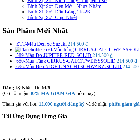
Bình Xịt Sơn Kính, Thủy Tinh, Men Sứ
Bình Xịt Sơn Đen Mờ – Nhựa Nhám
Bình Xịt Sơn Dầu Bóng 1K-2K
Bình Xịt Sơn Chịu Nhiệt
Sản Phẩm Mới Nhất
ZTT-Màu Đen xe Suzuki
214.500
₫
650-Màu trắng CIRRUS-CALCITWEISSSOL
589-Màu Đỏ-JUPITER RED-SOLID
214.500
₫
650-Màu Tắng CIRRUS-CALCITWEISSSOLID
214.500
₫
696-Màu Đen NIGHT-NACHTSCHWARZ-SOLID
214.500
Đăng ký
Nhận Tin Mới
(Cơ hội nhận
30% MÃ GIẢM GIÁ
hôm nay)
Tham gia với hơn
12.000 người đăng ký
và đễ nhận
phiếu giảm giá
Tải Ứng Dụng Hưng Gia