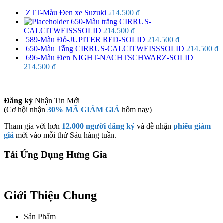
ZTT-Màu Đen xe Suzuki
214.500
₫
650-Màu trắng CIRRUS-
CALCITWEISSSOLID
214.500
₫
589-Màu Đỏ-JUPITER RED-SOLID
214.500
₫
650-Màu Tắng CIRRUS-CALCITWEISSSOLID
214.500
₫
696-Màu Đen NIGHT-NACHTSCHWARZ-SOLID
214.500
₫
Đăng ký
Nhận Tin Mới
(Cơ hội nhận
30% MÃ GIẢM GIÁ
hôm nay)
Tham gia với hơn
12.000 người đăng ký
và đễ nhận
phiếu giảm
giá
mới vào mỗi thứ Sáu hàng tuần.
Tải Ứng Dụng Hưng Gia
Giới Thiệu Chung
Sản Phẩm