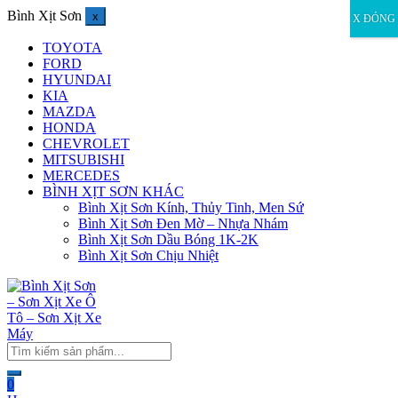
Bình Xịt Sơn
x
X ĐÓNG
TOYOTA
FORD
HYUNDAI
KIA
MAZDA
HONDA
CHEVROLET
MITSUBISHI
MERCEDES
BÌNH XỊT SƠN KHÁC
Bình Xịt Sơn Kính, Thủy Tinh, Men Sứ
Bình Xịt Sơn Đen Mờ – Nhựa Nhám
Bình Xịt Sơn Dầu Bóng 1K-2K
Bình Xịt Sơn Chịu Nhiệt
0