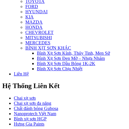
TOYOTA
FORD
HYUNDAI
KIA
MAZDA
HONDA
CHEVROLET
MITSUBISHI
MERCEDES
BÌNH XỊT SƠN KHÁC
Bình Xịt Sơn Kính, Thủy Tinh, Men Sứ
Bình Xịt Sơn Đen Mờ – Nhựa Nhám
Bình Xịt Sơn Dầu Bóng 1K-2K
Bình Xịt Sơn Chịu Nhiệt
Liên Hệ
Hệ Thống Liên Kết
Chai xịt sơn
Chai xịt sơn đa năng
Chất đánh bóng Gubosa
Nanoprotech Việt Nam
Bình xịt sơn HGP
Hưng Gia Paints