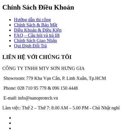
Chính Sách Điều Khoản
Hướng dẫn thi công
Chính Sách & Bảo Mật
Điều Khoản & Điều Kiện
FAQ – Câu hỏi và trả lời
Chính Sách Giao Nhận
Qui Định Đổi Trả
LIÊN HỆ VỚI CHÚNG TÔI
CÔNG TY TNHH MTV SƠN HƯNG GIA
Showroom: 779 Kha Vạn Cân, P. Linh Xuân, Tp.HCM
Phone: 028 710 95 779 & 096 150 4448
E-mail: info@nanoprotech.vn
Làm việc: Thứ 2 – Thứ 7: 8.00 AM – 5.00 PM - Chủ Nhật nghỉ