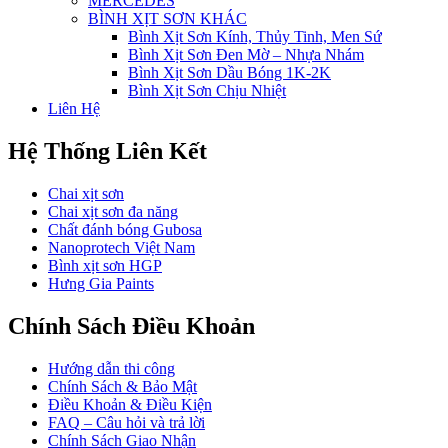
MERCEDES
BÌNH XỊT SƠN KHÁC
Bình Xịt Sơn Kính, Thủy Tinh, Men Sứ
Bình Xịt Sơn Đen Mờ – Nhựa Nhám
Bình Xịt Sơn Dầu Bóng 1K-2K
Bình Xịt Sơn Chịu Nhiệt
Liên Hệ
Hệ Thống Liên Kết
Chai xịt sơn
Chai xịt sơn đa năng
Chất đánh bóng Gubosa
Nanoprotech Việt Nam
Bình xịt sơn HGP
Hưng Gia Paints
Chính Sách Điều Khoản
Hướng dẫn thi công
Chính Sách & Bảo Mật
Điều Khoản & Điều Kiện
FAQ – Câu hỏi và trả lời
Chính Sách Giao Nhận