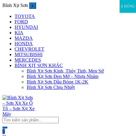
Bình Xịt Sơn
x
X ĐÓNG
TOYOTA
FORD
HYUNDAI
KIA
MAZDA
HONDA
CHEVROLET
MITSUBISHI
MERCEDES
BÌNH XỊT SƠN KHÁC
Bình Xịt Sơn Kính, Thủy Tinh, Men Sứ
Bình Xịt Sơn Đen Mờ – Nhựa Nhám
Bình Xịt Sơn Dầu Bóng 1K-2K
Bình Xịt Sơn Chịu Nhiệt
0