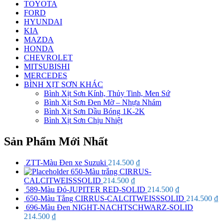
TOYOTA
FORD
HYUNDAI
KIA
MAZDA
HONDA
CHEVROLET
MITSUBISHI
MERCEDES
BÌNH XỊT SƠN KHÁC
Bình Xịt Sơn Kính, Thủy Tinh, Men Sứ
Bình Xịt Sơn Đen Mờ – Nhựa Nhám
Bình Xịt Sơn Dầu Bóng 1K-2K
Bình Xịt Sơn Chịu Nhiệt
Sản Phẩm Mới Nhất
ZTT-Màu Đen xe Suzuki
214.500
₫
650-Màu trắng CIRRUS-
CALCITWEISSSOLID
214.500
₫
589-Màu Đỏ-JUPITER RED-SOLID
214.500
₫
650-Màu Tắng CIRRUS-CALCITWEISSSOLID
214.500
₫
696-Màu Đen NIGHT-NACHTSCHWARZ-SOLID
214.500
₫