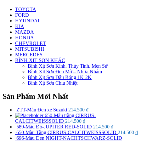
TOYOTA
FORD
HYUNDAI
KIA
MAZDA
HONDA
CHEVROLET
MITSUBISHI
MERCEDES
BÌNH XỊT SƠN KHÁC
Bình Xịt Sơn Kính, Thủy Tinh, Men Sứ
Bình Xịt Sơn Đen Mờ – Nhựa Nhám
Bình Xịt Sơn Dầu Bóng 1K-2K
Bình Xịt Sơn Chịu Nhiệt
Sản Phẩm Mới Nhất
ZTT-Màu Đen xe Suzuki
214.500
₫
650-Màu trắng CIRRUS-
CALCITWEISSSOLID
214.500
₫
589-Màu Đỏ-JUPITER RED-SOLID
214.500
₫
650-Màu Tắng CIRRUS-CALCITWEISSSOLID
214.500
₫
696-Màu Đen NIGHT-NACHTSCHWARZ-SOLID