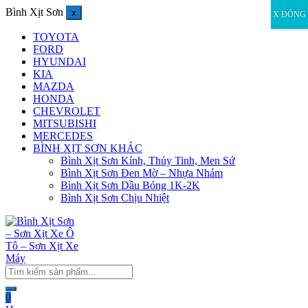
Bình Xịt Sơn
x
X ĐÓNG
TOYOTA
FORD
HYUNDAI
KIA
MAZDA
HONDA
CHEVROLET
MITSUBISHI
MERCEDES
BÌNH XỊT SƠN KHÁC
Bình Xịt Sơn Kính, Thủy Tinh, Men Sứ
Bình Xịt Sơn Đen Mờ – Nhựa Nhám
Bình Xịt Sơn Dầu Bóng 1K-2K
Bình Xịt Sơn Chịu Nhiệt
0