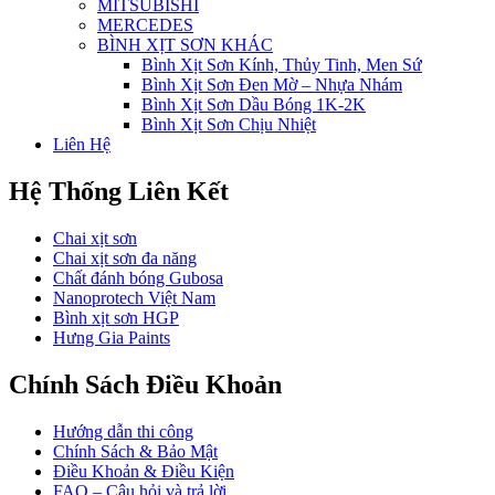
MITSUBISHI
MERCEDES
BÌNH XỊT SƠN KHÁC
Bình Xịt Sơn Kính, Thủy Tinh, Men Sứ
Bình Xịt Sơn Đen Mờ – Nhựa Nhám
Bình Xịt Sơn Dầu Bóng 1K-2K
Bình Xịt Sơn Chịu Nhiệt
Liên Hệ
Hệ Thống Liên Kết
Chai xịt sơn
Chai xịt sơn đa năng
Chất đánh bóng Gubosa
Nanoprotech Việt Nam
Bình xịt sơn HGP
Hưng Gia Paints
Chính Sách Điều Khoản
Hướng dẫn thi công
Chính Sách & Bảo Mật
Điều Khoản & Điều Kiện
FAQ – Câu hỏi và trả lời