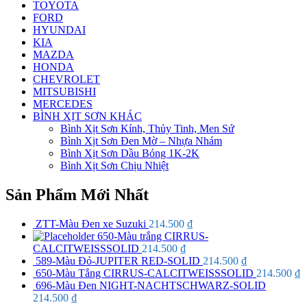
TOYOTA
FORD
HYUNDAI
KIA
MAZDA
HONDA
CHEVROLET
MITSUBISHI
MERCEDES
BÌNH XỊT SƠN KHÁC
Bình Xịt Sơn Kính, Thủy Tinh, Men Sứ
Bình Xịt Sơn Đen Mờ – Nhựa Nhám
Bình Xịt Sơn Dầu Bóng 1K-2K
Bình Xịt Sơn Chịu Nhiệt
Sản Phẩm Mới Nhất
ZTT-Màu Đen xe Suzuki
214.500
₫
650-Màu trắng CIRRUS-
CALCITWEISSSOLID
214.500
₫
589-Màu Đỏ-JUPITER RED-SOLID
214.500
₫
650-Màu Tắng CIRRUS-CALCITWEISSSOLID
214.500
₫
696-Màu Đen NIGHT-NACHTSCHWARZ-SOLID
214.500
₫