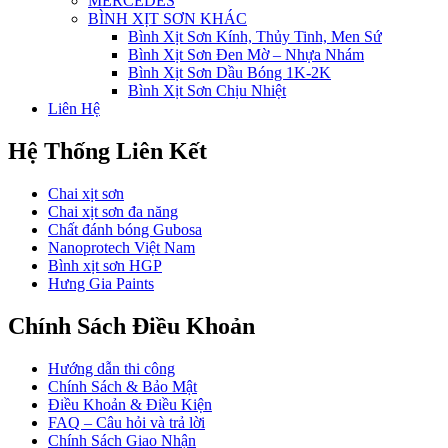
MERCEDES
BÌNH XỊT SƠN KHÁC
Bình Xịt Sơn Kính, Thủy Tinh, Men Sứ
Bình Xịt Sơn Đen Mờ – Nhựa Nhám
Bình Xịt Sơn Dầu Bóng 1K-2K
Bình Xịt Sơn Chịu Nhiệt
Liên Hệ
Hệ Thống Liên Kết
Chai xịt sơn
Chai xịt sơn đa năng
Chất đánh bóng Gubosa
Nanoprotech Việt Nam
Bình xịt sơn HGP
Hưng Gia Paints
Chính Sách Điều Khoản
Hướng dẫn thi công
Chính Sách & Bảo Mật
Điều Khoản & Điều Kiện
FAQ – Câu hỏi và trả lời
Chính Sách Giao Nhận