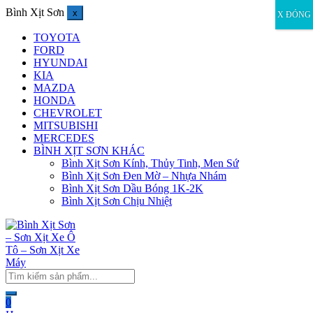
Bình Xịt Sơn
x
X ĐÓNG
TOYOTA
FORD
HYUNDAI
KIA
MAZDA
HONDA
CHEVROLET
MITSUBISHI
MERCEDES
BÌNH XỊT SƠN KHÁC
Bình Xịt Sơn Kính, Thủy Tinh, Men Sứ
Bình Xịt Sơn Đen Mờ – Nhựa Nhám
Bình Xịt Sơn Dầu Bóng 1K-2K
Bình Xịt Sơn Chịu Nhiệt
0