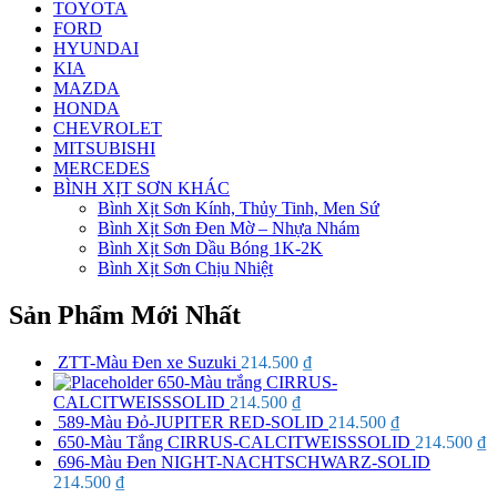
TOYOTA
FORD
HYUNDAI
KIA
MAZDA
HONDA
CHEVROLET
MITSUBISHI
MERCEDES
BÌNH XỊT SƠN KHÁC
Bình Xịt Sơn Kính, Thủy Tinh, Men Sứ
Bình Xịt Sơn Đen Mờ – Nhựa Nhám
Bình Xịt Sơn Dầu Bóng 1K-2K
Bình Xịt Sơn Chịu Nhiệt
Sản Phẩm Mới Nhất
ZTT-Màu Đen xe Suzuki
214.500
₫
650-Màu trắng CIRRUS-
CALCITWEISSSOLID
214.500
₫
589-Màu Đỏ-JUPITER RED-SOLID
214.500
₫
650-Màu Tắng CIRRUS-CALCITWEISSSOLID
214.500
₫
696-Màu Đen NIGHT-NACHTSCHWARZ-SOLID
214.500
₫