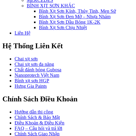
MERCEDES
BÌNH XỊT SƠN KHÁC
Bình Xịt Sơn Kính, Thủy Tinh, Men Sứ
Bình Xịt Sơn Đen Mờ – Nhựa Nhám
Bình Xịt Sơn Dầu Bóng 1K-2K
Bình Xịt Sơn Chịu Nhiệt
Liên Hệ
Hệ Thống Liên Kết
Chai xịt sơn
Chai xịt sơn đa năng
Chất đánh bóng Gubosa
Nanoprotech Việt Nam
Bình xịt sơn HGP
Hưng Gia Paints
Chính Sách Điều Khoản
Hướng dẫn thi công
Chính Sách & Bảo Mật
Điều Khoản & Điều Kiện
FAQ – Câu hỏi và trả lời
Chính Sách Giao Nhận