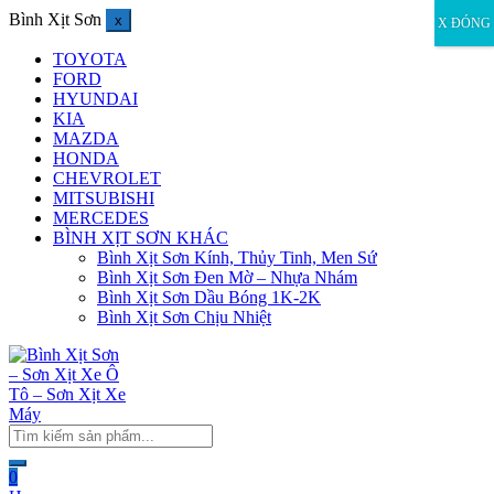
Bình Xịt Sơn
x
X ĐÓNG
TOYOTA
FORD
HYUNDAI
KIA
MAZDA
HONDA
CHEVROLET
MITSUBISHI
MERCEDES
BÌNH XỊT SƠN KHÁC
Bình Xịt Sơn Kính, Thủy Tinh, Men Sứ
Bình Xịt Sơn Đen Mờ – Nhựa Nhám
Bình Xịt Sơn Dầu Bóng 1K-2K
Bình Xịt Sơn Chịu Nhiệt
0