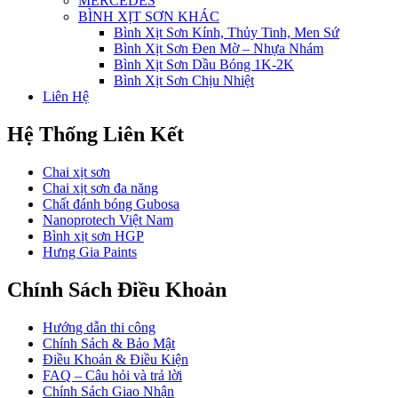
MERCEDES
BÌNH XỊT SƠN KHÁC
Bình Xịt Sơn Kính, Thủy Tinh, Men Sứ
Bình Xịt Sơn Đen Mờ – Nhựa Nhám
Bình Xịt Sơn Dầu Bóng 1K-2K
Bình Xịt Sơn Chịu Nhiệt
Liên Hệ
Hệ Thống Liên Kết
Chai xịt sơn
Chai xịt sơn đa năng
Chất đánh bóng Gubosa
Nanoprotech Việt Nam
Bình xịt sơn HGP
Hưng Gia Paints
Chính Sách Điều Khoản
Hướng dẫn thi công
Chính Sách & Bảo Mật
Điều Khoản & Điều Kiện
FAQ – Câu hỏi và trả lời
Chính Sách Giao Nhận