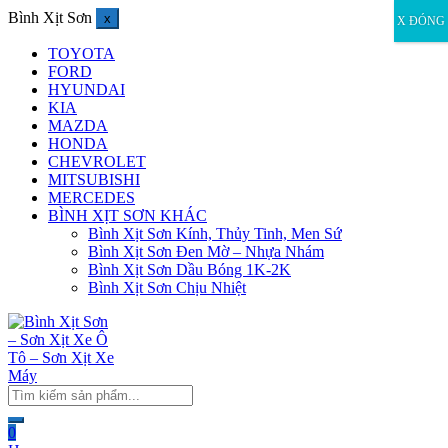
Bình Xịt Sơn
x
X ĐÓNG
TOYOTA
FORD
HYUNDAI
KIA
MAZDA
HONDA
CHEVROLET
MITSUBISHI
MERCEDES
BÌNH XỊT SƠN KHÁC
Bình Xịt Sơn Kính, Thủy Tinh, Men Sứ
Bình Xịt Sơn Đen Mờ – Nhựa Nhám
Bình Xịt Sơn Dầu Bóng 1K-2K
Bình Xịt Sơn Chịu Nhiệt
0