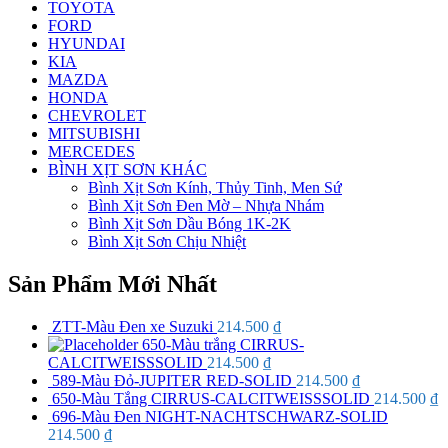
TOYOTA
FORD
HYUNDAI
KIA
MAZDA
HONDA
CHEVROLET
MITSUBISHI
MERCEDES
BÌNH XỊT SƠN KHÁC
Bình Xịt Sơn Kính, Thủy Tinh, Men Sứ
Bình Xịt Sơn Đen Mờ – Nhựa Nhám
Bình Xịt Sơn Dầu Bóng 1K-2K
Bình Xịt Sơn Chịu Nhiệt
Sản Phẩm Mới Nhất
ZTT-Màu Đen xe Suzuki
214.500
₫
650-Màu trắng CIRRUS-
CALCITWEISSSOLID
214.500
₫
589-Màu Đỏ-JUPITER RED-SOLID
214.500
₫
650-Màu Tắng CIRRUS-CALCITWEISSSOLID
214.500
₫
696-Màu Đen NIGHT-NACHTSCHWARZ-SOLID
214.500
₫