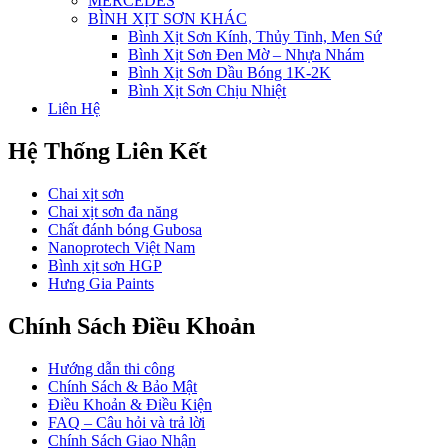
MERCEDES
BÌNH XỊT SƠN KHÁC
Bình Xịt Sơn Kính, Thủy Tinh, Men Sứ
Bình Xịt Sơn Đen Mờ – Nhựa Nhám
Bình Xịt Sơn Dầu Bóng 1K-2K
Bình Xịt Sơn Chịu Nhiệt
Liên Hệ
Hệ Thống Liên Kết
Chai xịt sơn
Chai xịt sơn đa năng
Chất đánh bóng Gubosa
Nanoprotech Việt Nam
Bình xịt sơn HGP
Hưng Gia Paints
Chính Sách Điều Khoản
Hướng dẫn thi công
Chính Sách & Bảo Mật
Điều Khoản & Điều Kiện
FAQ – Câu hỏi và trả lời
Chính Sách Giao Nhận