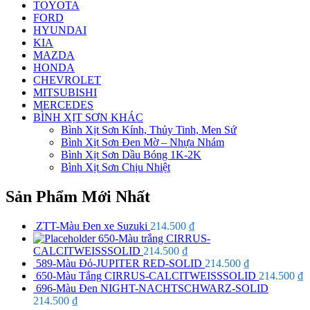
TOYOTA
FORD
HYUNDAI
KIA
MAZDA
HONDA
CHEVROLET
MITSUBISHI
MERCEDES
BÌNH XỊT SƠN KHÁC
Bình Xịt Sơn Kính, Thủy Tinh, Men Sứ
Bình Xịt Sơn Đen Mờ – Nhựa Nhám
Bình Xịt Sơn Dầu Bóng 1K-2K
Bình Xịt Sơn Chịu Nhiệt
Sản Phẩm Mới Nhất
ZTT-Màu Đen xe Suzuki
214.500
₫
650-Màu trắng CIRRUS-
CALCITWEISSSOLID
214.500
₫
589-Màu Đỏ-JUPITER RED-SOLID
214.500
₫
650-Màu Tắng CIRRUS-CALCITWEISSSOLID
214.500
₫
696-Màu Đen NIGHT-NACHTSCHWARZ-SOLID
214.500
₫