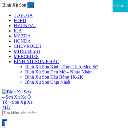
Bình Xịt Sơn
x
X ĐÓNG
TOYOTA
FORD
HYUNDAI
KIA
MAZDA
HONDA
CHEVROLET
MITSUBISHI
MERCEDES
BÌNH XỊT SƠN KHÁC
Bình Xịt Sơn Kính, Thủy Tinh, Men Sứ
Bình Xịt Sơn Đen Mờ – Nhựa Nhám
Bình Xịt Sơn Dầu Bóng 1K-2K
Bình Xịt Sơn Chịu Nhiệt
0