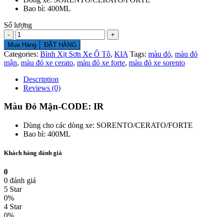
Bao bì: 400ML
Số lượng
Số
lượng
Mua Hàng
ĐẶT HÀNG
Categories:
Bình Xịt Sơn Xe Ô Tô
,
KIA
Tags:
màu đỏ
,
màu đỏ
mận
,
màu đỏ xe cerato
,
màu đỏ xe forte
,
màu đỏ xe sorento
Description
Reviews (0)
Màu Đỏ Mận-CODE: IR
Dùng cho các dòng xe: SORENTO/CERATO/FORTE
Bao bì: 400ML
Khách hàng đánh giá
0
0 đánh giá
5 Star
0%
4 Star
0%