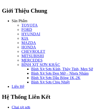
Giới Thiệu Chung
Sản Phẩm
TOYOTA
FORD
HYUNDAI
KIA
MAZDA
HONDA
CHEVROLET
MITSUBISHI
MERCEDES
BÌNH XỊT SƠN KHÁC
Bình Xịt Sơn Kính, Thủy Tinh, Men Sứ
Bình Xịt Sơn Đen Mờ – Nhựa Nhám
Bình Xịt Sơn Dầu Bóng 1K-2K
Bình Xịt Sơn Chịu Nhiệt
Liên Hệ
Hệ Thống Liên Kết
Chai xịt sơn