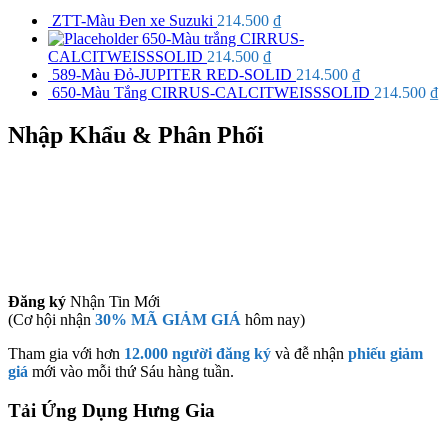
ZTT-Màu Đen xe Suzuki
214.500
₫
650-Màu trắng CIRRUS-
CALCITWEISSSOLID
214.500
₫
589-Màu Đỏ-JUPITER RED-SOLID
214.500
₫
650-Màu Tắng CIRRUS-CALCITWEISSSOLID
214.500
₫
Nhập Khẩu & Phân Phối
Đăng ký
Nhận Tin Mới
(Cơ hội nhận
30% MÃ GIẢM GIÁ
hôm nay)
Tham gia với hơn
12.000 người đăng ký
và đễ nhận
phiếu giảm
giá
mới vào mỗi thứ Sáu hàng tuần.
Tải Ứng Dụng Hưng Gia