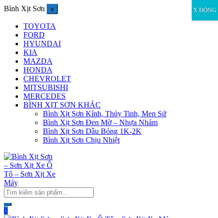
Bình Xịt Sơn
x
X ĐÓNG
TOYOTA
FORD
HYUNDAI
KIA
MAZDA
HONDA
CHEVROLET
MITSUBISHI
MERCEDES
BÌNH XỊT SƠN KHÁC
Bình Xịt Sơn Kính, Thủy Tinh, Men Sứ
Bình Xịt Sơn Đen Mờ – Nhựa Nhám
Bình Xịt Sơn Dầu Bóng 1K-2K
Bình Xịt Sơn Chịu Nhiệt
0