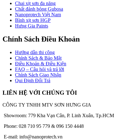
Chai xịt sơn đa năng
Chất đánh bóng Gubosa
Nanoprotech Việt Nam
Bình xịt sơn HGP
Hưng Gia Paints
Chính Sách Điều Khoản
Hướng dẫn thi công
Chính Sách & Bảo Mật
Điều Khoản & Điều Kiện
FAQ – Câu hỏi và trả lời
Chính Sách Giao Nhận
Qui Định Đổi Trả
LIÊN HỆ VỚI CHÚNG TÔI
CÔNG TY TNHH MTV SƠN HƯNG GIA
Showroom: 779 Kha Vạn Cân, P. Linh Xuân, Tp.HCM
Phone: 028 710 95 779 & 096 150 4448
E-mail: info@nanoprotech.vn