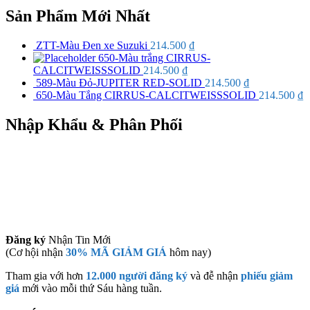
Sản Phẩm Mới Nhất
ZTT-Màu Đen xe Suzuki
214.500
₫
650-Màu trắng CIRRUS-
CALCITWEISSSOLID
214.500
₫
589-Màu Đỏ-JUPITER RED-SOLID
214.500
₫
650-Màu Tắng CIRRUS-CALCITWEISSSOLID
214.500
₫
Nhập Khẩu & Phân Phối
Đăng ký
Nhận Tin Mới
(Cơ hội nhận
30% MÃ GIẢM GIÁ
hôm nay)
Tham gia với hơn
12.000 người đăng ký
và đễ nhận
phiếu giảm
giá
mới vào mỗi thứ Sáu hàng tuần.