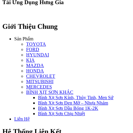
Tải Ứng Dụng Hưng Gia
Giới Thiệu Chung
Sản Phẩm
TOYOTA
FORD
HYUNDAI
KIA
MAZDA
HONDA
CHEVROLET
MITSUBISHI
MERCEDES
BÌNH XỊT SƠN KHÁC
Bình Xịt Sơn Kính, Thủy Tinh, Men Sứ
Bình Xịt Sơn Đen Mờ – Nhựa Nhám
Bình Xịt Sơn Dầu Bóng 1K-2K
Bình Xịt Sơn Chịu Nhiệt
Liên Hệ
Hệ Thống Liên Kết