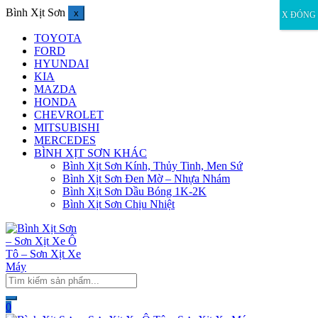
Bình Xịt Sơn
x
X ĐÓNG
TOYOTA
FORD
HYUNDAI
KIA
MAZDA
HONDA
CHEVROLET
MITSUBISHI
MERCEDES
BÌNH XỊT SƠN KHÁC
Bình Xịt Sơn Kính, Thủy Tinh, Men Sứ
Bình Xịt Sơn Đen Mờ – Nhựa Nhám
Bình Xịt Sơn Dầu Bóng 1K-2K
Bình Xịt Sơn Chịu Nhiệt
0