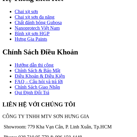
Chai xịt sơn
Chai xịt sơn đa năng
Chất đánh bóng Gubosa
Nanoprotech Việt Nam
Bình xịt sơn HGP
Hưng Gia Paints
Chính Sách Điều Khoản
Hướng dẫn thi công
Chính Sách & Bảo Mật
Điều Khoản & Điều Kiện
FAQ – Câu hỏi và trả lời
Chính Sách Giao Nhận
Qui Định Đổi Trả
LIÊN HỆ VỚI CHÚNG TÔI
CÔNG TY TNHH MTV SƠN HƯNG GIA
Showroom: 779 Kha Vạn Cân, P. Linh Xuân, Tp.HCM