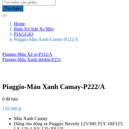
Tìm Kiếm
Home
Bình Xịt Sơn Xe Máy
PIAGGIO
Piaggio-Màu Xanh Camay-P222/A
Piaggio-Màu Xá xị-P112/A
Piaggio-Màu Xanh dương-P251
Piaggio-Màu Xanh Camay-P222/A
0
đã bán
159.500
₫
Màu Xanh Camay
Dùng cho dòng xe Piaggio: Beverly 125/300; FLY 100/125;
LX 125; LXV 125; PX125