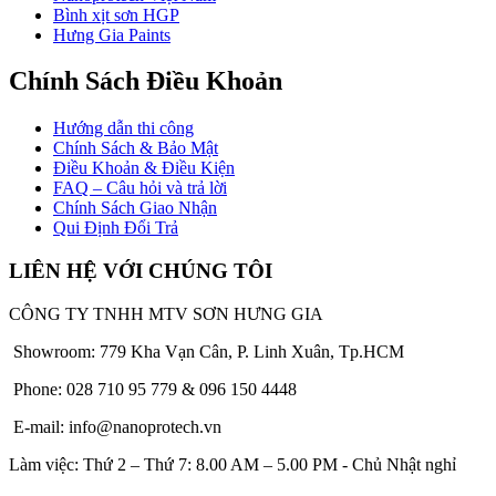
Bình xịt sơn HGP
Hưng Gia Paints
Chính Sách Điều Khoản
Hướng dẫn thi công
Chính Sách & Bảo Mật
Điều Khoản & Điều Kiện
FAQ – Câu hỏi và trả lời
Chính Sách Giao Nhận
Qui Định Đổi Trả
LIÊN HỆ VỚI CHÚNG TÔI
CÔNG TY TNHH MTV SƠN HƯNG GIA
Showroom: 779 Kha Vạn Cân, P. Linh Xuân, Tp.HCM
Phone: 028 710 95 779 & 096 150 4448
E-mail: info@nanoprotech.vn
Làm việc: Thứ 2 – Thứ 7: 8.00 AM – 5.00 PM - Chủ Nhật nghỉ