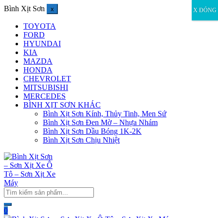
Bình Xịt Sơn
x
X ĐÓNG
TOYOTA
FORD
HYUNDAI
KIA
MAZDA
HONDA
CHEVROLET
MITSUBISHI
MERCEDES
BÌNH XỊT SƠN KHÁC
Bình Xịt Sơn Kính, Thủy Tinh, Men Sứ
Bình Xịt Sơn Đen Mờ – Nhựa Nhám
Bình Xịt Sơn Dầu Bóng 1K-2K
Bình Xịt Sơn Chịu Nhiệt
0