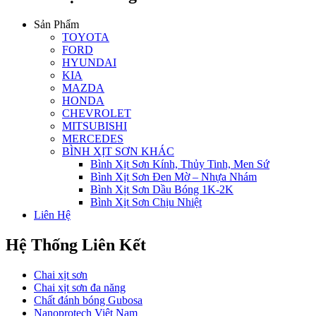
Sản Phẩm
TOYOTA
FORD
HYUNDAI
KIA
MAZDA
HONDA
CHEVROLET
MITSUBISHI
MERCEDES
BÌNH XỊT SƠN KHÁC
Bình Xịt Sơn Kính, Thủy Tinh, Men Sứ
Bình Xịt Sơn Đen Mờ – Nhựa Nhám
Bình Xịt Sơn Dầu Bóng 1K-2K
Bình Xịt Sơn Chịu Nhiệt
Liên Hệ
Hệ Thống Liên Kết
Chai xịt sơn
Chai xịt sơn đa năng
Chất đánh bóng Gubosa
Nanoprotech Việt Nam