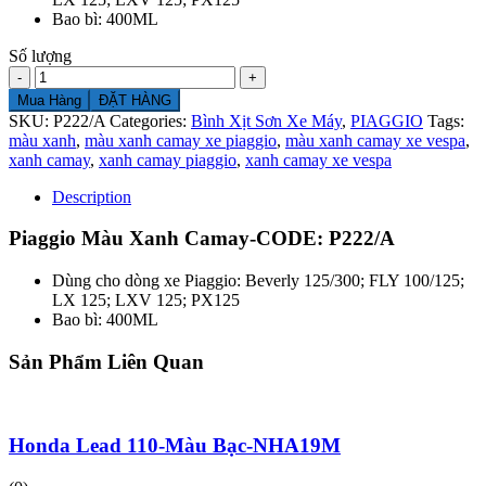
Bao bì: 400ML
Số lượng
Số
lượng
Mua Hàng
ĐẶT HÀNG
SKU:
P222/A
Categories:
Bình Xịt Sơn Xe Máy
,
PIAGGIO
Tags:
màu xanh
,
màu xanh camay xe piaggio
,
màu xanh camay xe vespa
,
xanh camay
,
xanh camay piaggio
,
xanh camay xe vespa
Description
Piaggio Màu Xanh Camay-CODE: P222/A
Dùng cho dòng xe Piaggio: Beverly 125/300; FLY 100/125;
LX 125; LXV 125; PX125
Bao bì: 400ML
Sản Phẩm Liên Quan
Honda Lead 110-Màu Bạc-NHA19M