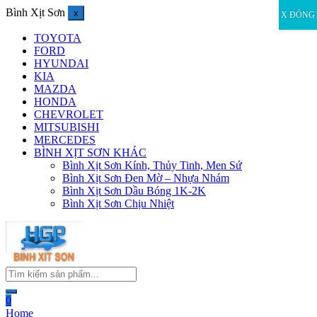
Bình Xịt Sơn
x
X ĐÓNG
TOYOTA
FORD
HYUNDAI
KIA
MAZDA
HONDA
CHEVROLET
MITSUBISHI
MERCEDES
BÌNH XỊT SƠN KHÁC
Bình Xịt Sơn Kính, Thủy Tinh, Men Sứ
Bình Xịt Sơn Đen Mờ – Nhựa Nhám
Bình Xịt Sơn Dầu Bóng 1K-2K
Bình Xịt Sơn Chịu Nhiệt
0
Home