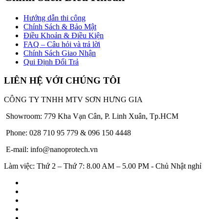
Hướng dẫn thi công
Chính Sách & Bảo Mật
Điều Khoản & Điều Kiện
FAQ – Câu hỏi và trả lời
Chính Sách Giao Nhận
Qui Định Đổi Trả
LIÊN HỆ VỚI CHÚNG TÔI
CÔNG TY TNHH MTV SƠN HƯNG GIA
Showroom: 779 Kha Vạn Cân, P. Linh Xuân, Tp.HCM
Phone: 028 710 95 779 & 096 150 4448
E-mail: info@nanoprotech.vn
Làm việc: Thứ 2 – Thứ 7: 8.00 AM – 5.00 PM - Chủ Nhật nghỉ