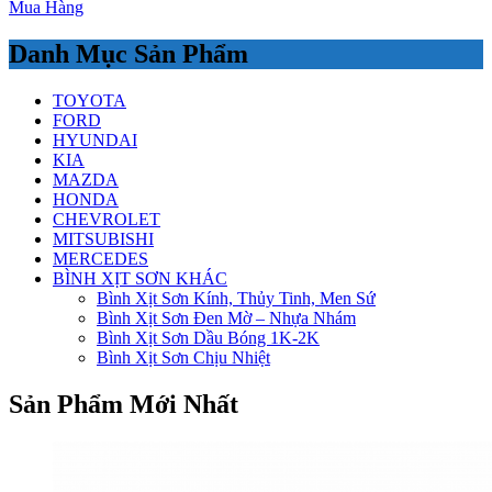
Mua Hàng
Danh Mục Sản Phẩm
TOYOTA
FORD
HYUNDAI
KIA
MAZDA
HONDA
CHEVROLET
MITSUBISHI
MERCEDES
BÌNH XỊT SƠN KHÁC
Bình Xịt Sơn Kính, Thủy Tinh, Men Sứ
Bình Xịt Sơn Đen Mờ – Nhựa Nhám
Bình Xịt Sơn Dầu Bóng 1K-2K
Bình Xịt Sơn Chịu Nhiệt
Sản Phẩm Mới Nhất