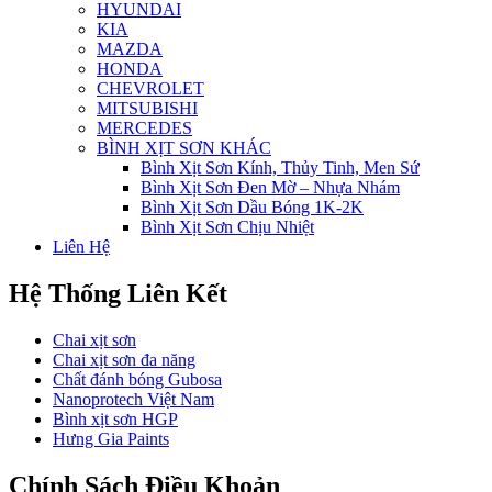
HYUNDAI
KIA
MAZDA
HONDA
CHEVROLET
MITSUBISHI
MERCEDES
BÌNH XỊT SƠN KHÁC
Bình Xịt Sơn Kính, Thủy Tinh, Men Sứ
Bình Xịt Sơn Đen Mờ – Nhựa Nhám
Bình Xịt Sơn Dầu Bóng 1K-2K
Bình Xịt Sơn Chịu Nhiệt
Liên Hệ
Hệ Thống Liên Kết
Chai xịt sơn
Chai xịt sơn đa năng
Chất đánh bóng Gubosa
Nanoprotech Việt Nam
Bình xịt sơn HGP
Hưng Gia Paints
Chính Sách Điều Khoản