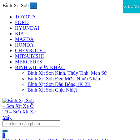
Bình Xịt Sơn
x
X ĐÓNG
TOYOTA
FORD
HYUNDAI
KIA
MAZDA
HONDA
CHEVROLET
MITSUBISHI
MERCEDES
BÌNH XỊT SƠN KHÁC
Bình Xịt Sơn Kính, Thủy Tinh, Men Sứ
Bình Xịt Sơn Đen Mờ – Nhựa Nhám
Bình Xịt Sơn Dầu Bóng 1K-2K
Bình Xịt Sơn Chịu Nhiệt
0