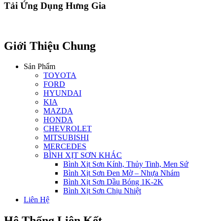
Tải Ứng Dụng Hưng Gia
Giới Thiệu Chung
Sản Phẩm
TOYOTA
FORD
HYUNDAI
KIA
MAZDA
HONDA
CHEVROLET
MITSUBISHI
MERCEDES
BÌNH XỊT SƠN KHÁC
Bình Xịt Sơn Kính, Thủy Tinh, Men Sứ
Bình Xịt Sơn Đen Mờ – Nhựa Nhám
Bình Xịt Sơn Dầu Bóng 1K-2K
Bình Xịt Sơn Chịu Nhiệt
Liên Hệ
Hệ Thống Liên Kết