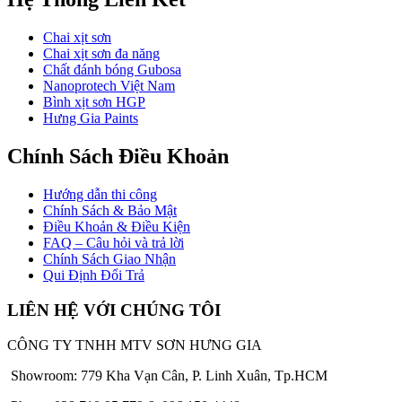
Chai xịt sơn
Chai xịt sơn đa năng
Chất đánh bóng Gubosa
Nanoprotech Việt Nam
Bình xịt sơn HGP
Hưng Gia Paints
Chính Sách Điều Khoản
Hướng dẫn thi công
Chính Sách & Bảo Mật
Điều Khoản & Điều Kiện
FAQ – Câu hỏi và trả lời
Chính Sách Giao Nhận
Qui Định Đổi Trả
LIÊN HỆ VỚI CHÚNG TÔI
CÔNG TY TNHH MTV SƠN HƯNG GIA
Showroom: 779 Kha Vạn Cân, P. Linh Xuân, Tp.HCM