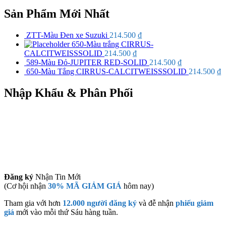
Sản Phẩm Mới Nhất
ZTT-Màu Đen xe Suzuki
214.500
₫
650-Màu trắng CIRRUS-
CALCITWEISSSOLID
214.500
₫
589-Màu Đỏ-JUPITER RED-SOLID
214.500
₫
650-Màu Tắng CIRRUS-CALCITWEISSSOLID
214.500
₫
Nhập Khẩu & Phân Phối
Đăng ký
Nhận Tin Mới
(Cơ hội nhận
30% MÃ GIẢM GIÁ
hôm nay)
Tham gia với hơn
12.000 người đăng ký
và đễ nhận
phiếu giảm
giá
mới vào mỗi thứ Sáu hàng tuần.