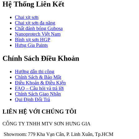
Hệ Thống Liên Kết
Chai xịt sơn
Chai xịt sơn đa năng
Chất đánh bóng Gubosa
Nanoprotech Việt Nam
Bình xịt sơn HGP
Hưng Gia Paints
Chính Sách Điều Khoản
Hướng dẫn thi công
Chính Sách & Bảo Mật
Điều Khoản & Điều Kiện
FAQ – Câu hỏi và trả lời
Chính Sách Giao Nhận
Qui Định Đổi Trả
LIÊN HỆ VỚI CHÚNG TÔI
CÔNG TY TNHH MTV SƠN HƯNG GIA
Showroom: 779 Kha Vạn Cân, P. Linh Xuân, Tp.HCM