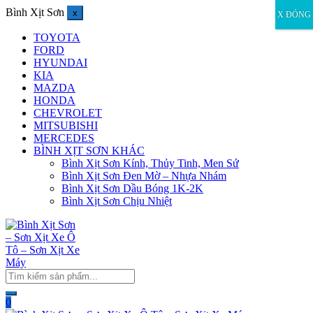
Bình Xịt Sơn
x
X ĐÓNG
TOYOTA
FORD
HYUNDAI
KIA
MAZDA
HONDA
CHEVROLET
MITSUBISHI
MERCEDES
BÌNH XỊT SƠN KHÁC
Bình Xịt Sơn Kính, Thủy Tinh, Men Sứ
Bình Xịt Sơn Đen Mờ – Nhựa Nhám
Bình Xịt Sơn Dầu Bóng 1K-2K
Bình Xịt Sơn Chịu Nhiệt
0