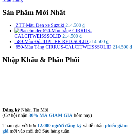
Sản Phẩm Mới Nhất
ZTT-Màu Đen xe Suzuki
214.500
₫
650-Màu trắng CIRRUS-
CALCITWEISSSOLID
214.500
₫
589-Màu Đỏ-JUPITER RED-SOLID
214.500
₫
650-Màu Tắng CIRRUS-CALCITWEISSSOLID
214.500
₫
Nhập Khẩu & Phân Phối
Đăng ký
Nhận Tin Mới
(Cơ hội nhận
30% MÃ GIẢM GIÁ
hôm nay)
Tham gia với hơn
12.000 người đăng ký
và đễ nhận
phiếu giảm
giá
mới vào mỗi thứ Sáu hàng tuần.