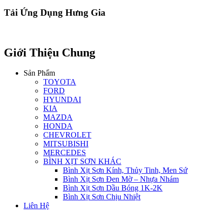
Tải Ứng Dụng Hưng Gia
Giới Thiệu Chung
Sản Phẩm
TOYOTA
FORD
HYUNDAI
KIA
MAZDA
HONDA
CHEVROLET
MITSUBISHI
MERCEDES
BÌNH XỊT SƠN KHÁC
Bình Xịt Sơn Kính, Thủy Tinh, Men Sứ
Bình Xịt Sơn Đen Mờ – Nhựa Nhám
Bình Xịt Sơn Dầu Bóng 1K-2K
Bình Xịt Sơn Chịu Nhiệt
Liên Hệ