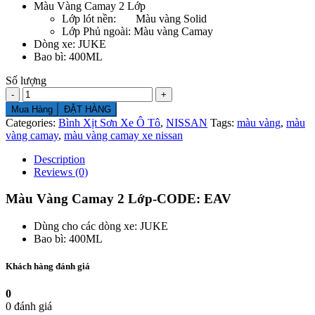
Màu Vàng Camay 2 Lớp
Lớp lót nền: Màu vàng Solid
Lớp Phủ ngoài: Màu vàng Camay
Dòng xe: JUKE
Bao bì: 400ML
Số lượng
Số
lượng
Mua Hàng
ĐẶT HÀNG
Categories:
Bình Xịt Sơn Xe Ô Tô
,
NISSAN
Tags:
màu vàng
,
màu
vàng camay
,
màu vàng camay xe nissan
Description
Reviews (0)
Màu Vàng Camay 2 Lớp-CODE: EAV
Dùng cho các dòng xe: JUKE
Bao bì: 400ML
Khách hàng đánh giá
0
0 đánh giá