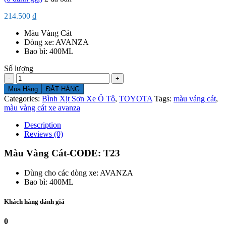
214.500
₫
Màu Vàng Cát
Dòng xe: AVANZA
Bao bì: 400ML
Số lượng
Số
lượng
Mua Hàng
ĐẶT HÀNG
Categories:
Bình Xịt Sơn Xe Ô Tô
,
TOYOTA
Tags:
màu váng cát
,
màu vàng cát xe avanza
Description
Reviews (0)
Màu Vàng Cát-CODE: T23
Dùng cho các dòng xe: AVANZA
Bao bì: 400ML
Khách hàng đánh giá
0