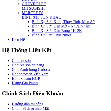
CHEVROLET
MITSUBISHI
MERCEDES
BÌNH XỊT SƠN KHÁC
Bình Xịt Sơn Kính, Thủy Tinh, Men Sứ
Bình Xịt Sơn Đen Mờ – Nhựa Nhám
Bình Xịt Sơn Dầu Bóng 1K-2K
Bình Xịt Sơn Chịu Nhiệt
Liên Hệ
Hệ Thống Liên Kết
Chai xịt sơn
Chai xịt sơn đa năng
Chất đánh bóng Gubosa
Nanoprotech Việt Nam
Bình xịt sơn HGP
Hưng Gia Paints
Chính Sách Điều Khoản
Hướng dẫn thi công
Chính Sách & Bảo Mật