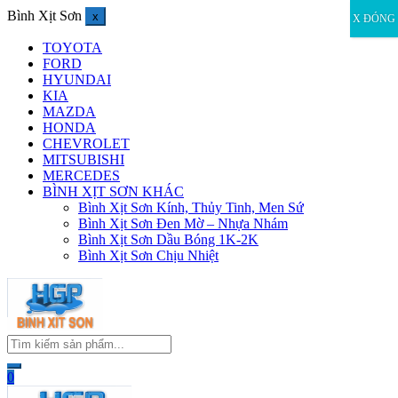
Bình Xịt Sơn
x
X ĐÓNG
TOYOTA
FORD
HYUNDAI
KIA
MAZDA
HONDA
CHEVROLET
MITSUBISHI
MERCEDES
BÌNH XỊT SƠN KHÁC
Bình Xịt Sơn Kính, Thủy Tinh, Men Sứ
Bình Xịt Sơn Đen Mờ – Nhựa Nhám
Bình Xịt Sơn Dầu Bóng 1K-2K
Bình Xịt Sơn Chịu Nhiệt
0