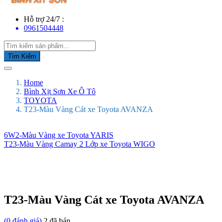
Hỗ trợ 24/7 :
0961504448
Tìm Kiếm
Home
Bình Xịt Sơn Xe Ô Tô
TOYOTA
T23-Màu Vàng Cát xe Toyota AVANZA
6W2-Màu Vàng xe Toyota YARIS
T23-Màu Vàng Camay 2 Lớp xe Toyota WIGO
T23-Màu Vàng Cát xe Toyota AVANZA
(
0
đánh giá)
2
đã bán