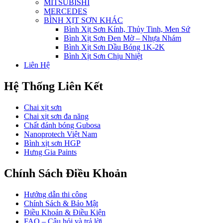
MITSUBISHI
MERCEDES
BÌNH XỊT SƠN KHÁC
Bình Xịt Sơn Kính, Thủy Tinh, Men Sứ
Bình Xịt Sơn Đen Mờ – Nhựa Nhám
Bình Xịt Sơn Dầu Bóng 1K-2K
Bình Xịt Sơn Chịu Nhiệt
Liên Hệ
Hệ Thống Liên Kết
Chai xịt sơn
Chai xịt sơn đa năng
Chất đánh bóng Gubosa
Nanoprotech Việt Nam
Bình xịt sơn HGP
Hưng Gia Paints
Chính Sách Điều Khoản
Hướng dẫn thi công
Chính Sách & Bảo Mật
Điều Khoản & Điều Kiện
FAQ – Câu hỏi và trả lời