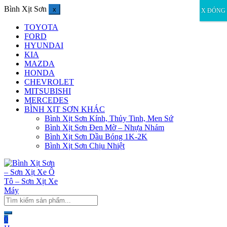
Bình Xịt Sơn
x
X ĐÓNG
TOYOTA
FORD
HYUNDAI
KIA
MAZDA
HONDA
CHEVROLET
MITSUBISHI
MERCEDES
BÌNH XỊT SƠN KHÁC
Bình Xịt Sơn Kính, Thủy Tinh, Men Sứ
Bình Xịt Sơn Đen Mờ – Nhựa Nhám
Bình Xịt Sơn Dầu Bóng 1K-2K
Bình Xịt Sơn Chịu Nhiệt
0