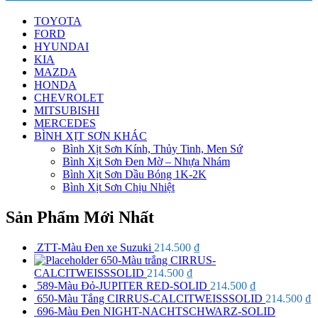
TOYOTA
FORD
HYUNDAI
KIA
MAZDA
HONDA
CHEVROLET
MITSUBISHI
MERCEDES
BÌNH XỊT SƠN KHÁC
Bình Xịt Sơn Kính, Thủy Tinh, Men Sứ
Bình Xịt Sơn Đen Mờ – Nhựa Nhám
Bình Xịt Sơn Dầu Bóng 1K-2K
Bình Xịt Sơn Chịu Nhiệt
Sản Phẩm Mới Nhất
ZTT-Màu Đen xe Suzuki
214.500
₫
650-Màu trắng CIRRUS-
CALCITWEISSSOLID
214.500
₫
589-Màu Đỏ-JUPITER RED-SOLID
214.500
₫
650-Màu Tắng CIRRUS-CALCITWEISSSOLID
214.500
₫
696-Màu Đen NIGHT-NACHTSCHWARZ-SOLID